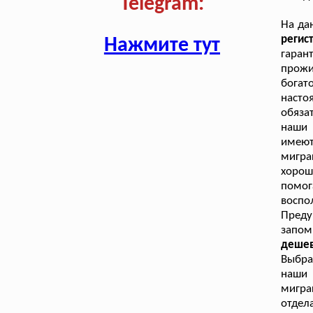
Telegram:
На да
реги
Нажмите тут
гаран
прожи
богат
наст
обяза
наши 
имею
мигра
хоро
помо
воспо
Преду
запо
дешев
Выбра
наши 
мигр
отдел