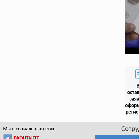
оста
заяв
офор
регис
Сотру
Мы в социальных сетях:
ВКОНТАКТЕ