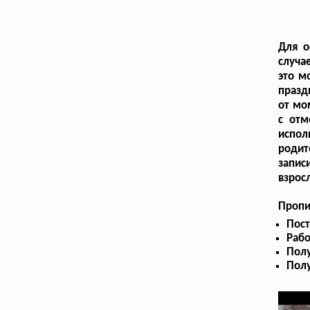
Для о
случа
это м
празд
от мо
с отм
испол
родит
запис
взрос
Пропи
Пост
Рабо
Полу
Полу