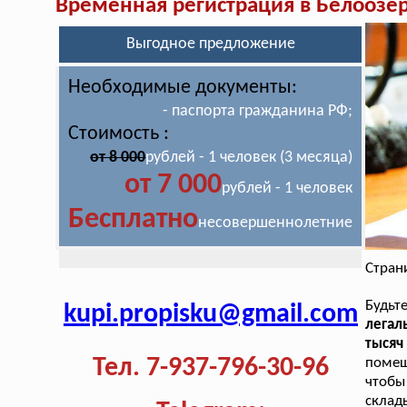
Временная регистрация в Белоозё
Выгодное предложение
Необходимые документы:
- паспорта гражданина РФ;
Стоимость :
от 8 000
рублей - 1 человек (3 месяца)
от 7 000
рублей - 1 человек
Бесплатно
несовершеннолетние
Стран
Будь
kupi.propisku@gmail.com
легал
тысяч
Тел. 7-937-796-30-96
помещ
чтоб
склад